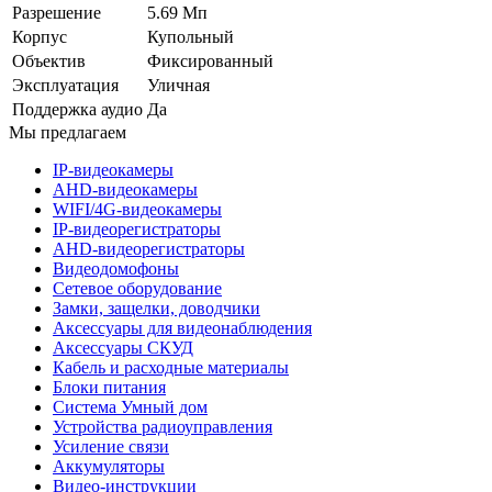
Разрешение
5.69 Мп
Корпус
Купольный
Объектив
Фиксированный
Эксплуатация
Уличная
Поддержка аудио
Да
Мы предлагаем
IP-видеокамеры
AHD-видеокамеры
WIFI/4G-видеокамеры
IP-видеорегистраторы
AHD-видеорегистраторы
Видеодомофоны
Сетевое оборудование
Замки, защелки, доводчики
Аксессуары для видеонаблюдения
Аксессуары СКУД
Кабель и расходные материалы
Блоки питания
Система Умный дом
Устройства радиоуправления
Усиление связи
Аккумуляторы
Видео-инструкции