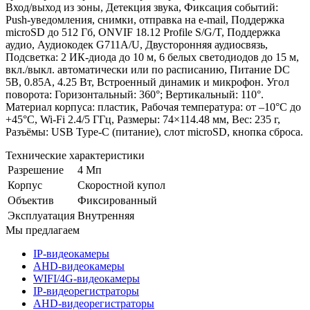
Вход/выход из зоны, Детекция звука, Фиксация событий:
Push-уведомления, снимки, отправка на e‑mail, Поддержка
microSD до 512 Гб, ONVIF 18.12 Profile S/G/T, Поддержка
аудио, Аудиокодек G711A/U, Двусторонняя аудиосвязь,
Подсветка: 2 ИК-диода до 10 м, 6 белых светодиодов до 15 м,
вкл./выкл. автоматически или по расписанию, Питание DC
5В, 0.85А, 4.25 Вт, Встроенный динамик и микрофон. Угол
поворота: Горизонтальный: 360°; Вертикальный: 110°.
Материал корпуса: пластик, Рабочая температура: от –10°С до
+45°С, Wi‑Fi 2.4/5 ГГц, Размеры: 74×114.48 мм, Вес: 235 г,
Разъёмы: USB Type-C (питание), слот microSD, кнопка сброса.
Технические характеристики
Разрешение
4 Мп
Корпус
Скоростной купол
Объектив
Фиксированный
Эксплуатация
Внутренняя
Мы предлагаем
IP-видеокамеры
AHD-видеокамеры
WIFI/4G-видеокамеры
IP-видеорегистраторы
AHD-видеорегистраторы