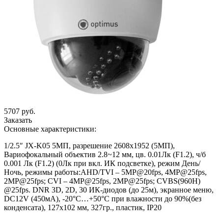
5707 руб.
Заказать
Основные характеристики:
1/2.5″ JX-K05 5МП, разрешение 2608х1952 (5МП),
Вариофокальный объектив 2.8~12 мм, цв. 0.01Лк (F1.2), ч/б
0.001 Лк (F1.2) (0Лк при вкл. ИК подсветке), режим День/
Ночь, режимы работы:AHD/TVI – 5MP@20fps, 4MP@25fps,
2МР@25fps; CVI – 4MP@25fps, 2МР@25fps; CVBS(960H)
@25fps. DNR 3D, 2D, 30 ИК-диодов (до 25м), экранное меню,
DC12V (450мА), -20°С…+50°С при влажности до 90%(без
конденсата), 127х102 мм, 327гр., пластик, IP20