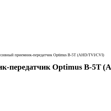
ссивный приемник-передатчик Optimus B-5T (AHD/TVI/CVI)
к-передатчик Optimus B-5T (