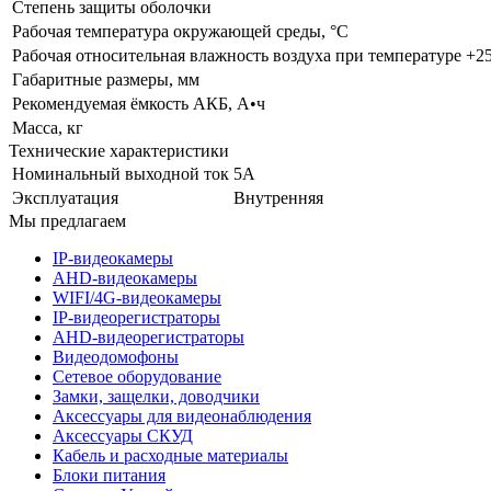
Степень защиты оболочки
Рабочая температура окружающей среды, °С
Рабочая относительная влажность воздуха при температуре +25
Габаритные размеры, мм
Рекомендуемая ёмкость АКБ, А•ч
Масса, кг
Технические характеристики
Номинальный выходной ток
5А
Эксплуатация
Внутренняя
Мы предлагаем
IP-видеокамеры
AHD-видеокамеры
WIFI/4G-видеокамеры
IP-видеорегистраторы
AHD-видеорегистраторы
Видеодомофоны
Сетевое оборудование
Замки, защелки, доводчики
Аксессуары для видеонаблюдения
Аксессуары СКУД
Кабель и расходные материалы
Блоки питания