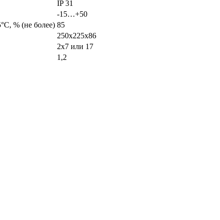
IP 31
-15…+50
°С, % (не более)
85
250х225х86
2х7 или 17
1,2