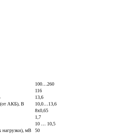
100…260
116
В
13,6
(от АКБ), В
10,0…13,6
8х0,65
1,7
10 … 10,5
 нагрузки), мВ
50