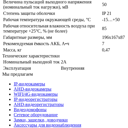
Величина пульсаций выходного напряжения
50
(номинальный ток нагрузки), мВ
Степень защиты оболочки
IP 21
Рабочая температура окружающей среды, °С
-15…+50
Рабочая относительная влажность воздуха при
85
температуре +25°С, % (не более)
Габаритные размеры, мм
196х167х87
Рекомендуемая ёмкость АКБ, А•ч
7
Масса, кг
0,47
Технические характеристики
Номинальный выходной ток
2А
Эксплуатация
Внутренняя
Мы предлагаем
IP-видеокамеры
AHD-видеокамеры
WIFI/4G-видеокамеры
IP-видеорегистраторы
AHD-видеорегистраторы
Видеодомофоны
Сетевое оборудование
Замки, защелки, доводчики
Аксессуары для видеонаблюдения